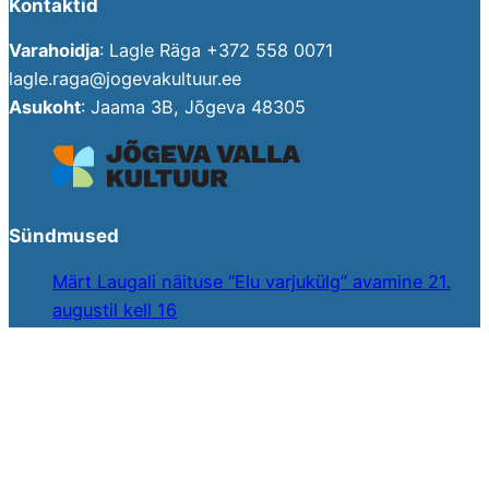
Kontaktid
Varahoidja
: Lagle Räga +372 558 0071
lagle.raga@jogevakultuur.ee
Asukoht
: Jaama 3B, Jõgeva 48305
Sündmused
Märt Laugali näituse “Elu varjukülg” avamine 21.
augustil kell 16
Muuseumiöö “Öös on hääli” 16. mail kell 20
Eve Valperi näituse “Fragmendid” avamine 14. mail
kell 16
“Vaikne hetk luules, muusikas ja pildis” avamine 7.
märtsil kell 14
Johannes Haava ja Arvo Tikkerbäri fotonäituse