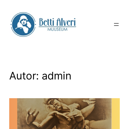
Liigu
sisu
juurde
Autor:
admin